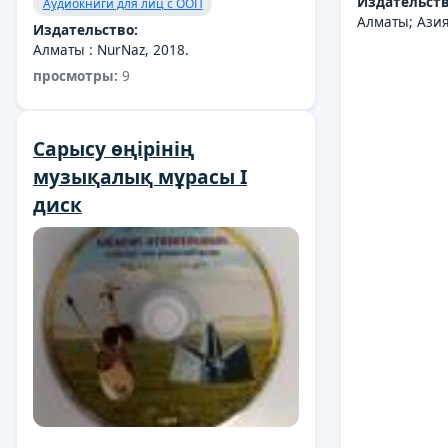
Издательств
Аудиокниги для лиц с ООП
Алматы; Азия
Издательство:
Алматы : NurNaz, 2018.
просмотры:
9
Cарысу өңірінің
музықалық мұрасы I
диск