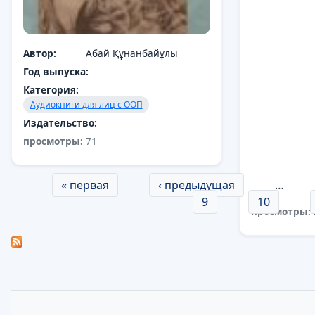
Автор:
Абай Құнанбайұлы
Год выпуска:
Категория:
Аудиокниги для лиц с ООП
Издательство:
просмотры:
71
Страницы
« первая
‹ предыдущая
…
9
10
просмотры: