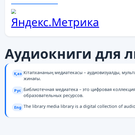
Аудиокниги для л
Кітапхананың медиатекасы – аудиовизуалды, муль
Қаз
жинағы.
Библиотечная медиатека – это цифровая коллекци
Рус
образовательных ресурсов.
The library media library is a digital collection of au
Eng