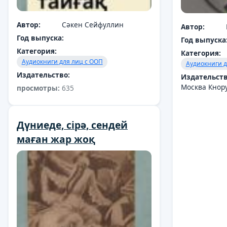
Автор:
Сәкен Сейфуллин
Автор:
Год выпуска:
Год выпуска
Категория:
Категория:
Аудиокниги для лиц с ООП
Аудиокниги д
Издательство:
Издательств
Москва Кнор
просмотры:
635
Дүниеде, сірә, сендей
маған жар жоқ