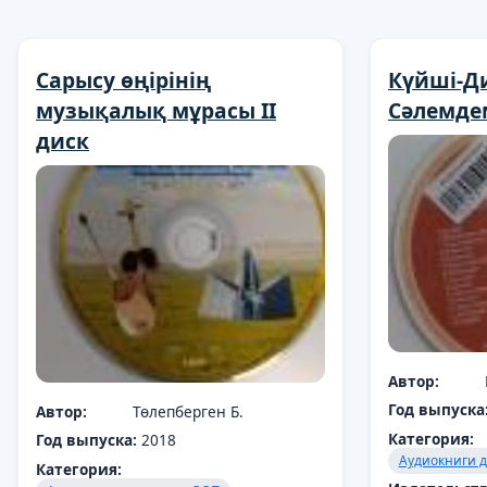
Cарысу өңірінің
Күйші-Ди
музықалық мұрасы II
Сәлемде
диск
Автор:
Год выпуска
Автор:
Төлепберген Б.
Категория:
Год выпуска:
2018
Аудиокниги д
Категория: