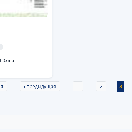
и
yl Damu
ая
‹ предыдущая
1
2
3