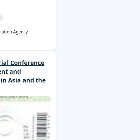
и
mation Agency
rial Conference
ent and
in Asia and the