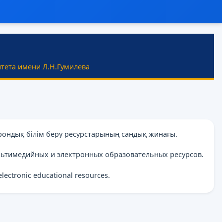
тета имени Л.Н.Гумилева
рондық білім беру ресурстарының сандық жинағы.
льтимедийных и электронных образовательных ресурсов.
 electronic educational resources.