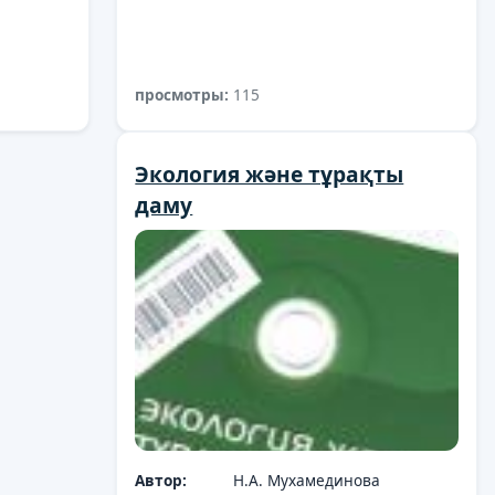
просмотры:
115
Экология және тұрақты
даму
Автор:
Н.А. Мухамединова