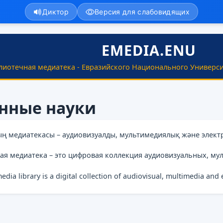
Диктор
Версия для слабовидящих
EMEDIA.ENU
лиотечная медиатека - Евразийского Национального Универси
енные науки
ың медиатекасы – аудиовизуалды, мультимедиялық және элект
ая медиатека – это цифровая коллекция аудиовизуальных, му
media library is a digital collection of audiovisual, multimedia and