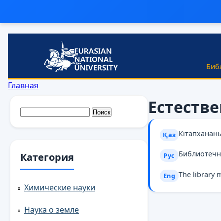
Перейти к основному содержанию
Биб
Вы здесь
Главная
Естеств
Форма поиска
Поиск
Кітапханан
Қаз
Библиотечн
Категория
Рус
The library 
Eng
Химические науки
Наука о земле