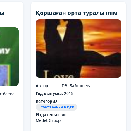
ты
Қоршаған орта туралы ілім
Автор:
Г.Ө. Байташева
Год выпуска:
2015
атбаева,
Категория:
Естественные науки
Издательство:
Medet Group