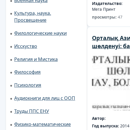
Военная наука
Издательство:
Мега Принт
Культура, наука.
просмотры:
47
Просвещение
Филологические науки
Орталық Аз
шөлденуі: бағ
Исскуство
Религия и Мистика
Философия
Психология
Аудиокниги для лиц с ООП
Труды ППС ЕНУ
Автор:
Физико-математические
Год выпуска:
2014