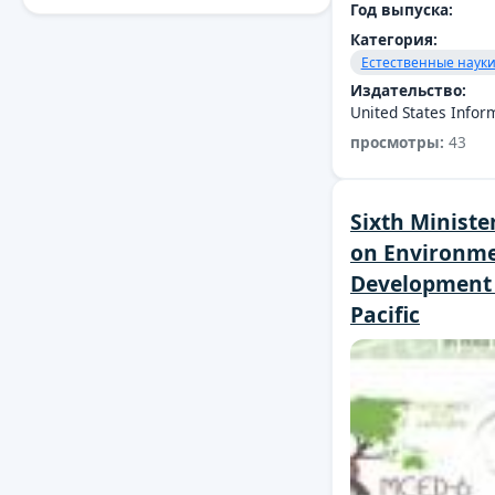
Год выпуска:
Категория:
Естественные наук
Издательство:
United States Infor
просмотры:
43
Sixth Ministe
on Environm
Development 
Pacific