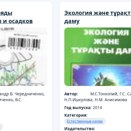
ряды
Экология және тұрақ
 и осадков
даму
андр В. Чередниченко,
Автор:
М.С.Тонкопий, Г.С. С
ченко, В.С.
Н.П.Ишкулова, Н.М. Анисимова
Год выпуска:
2014
Категория:
Естественные науки
и
Издательство: