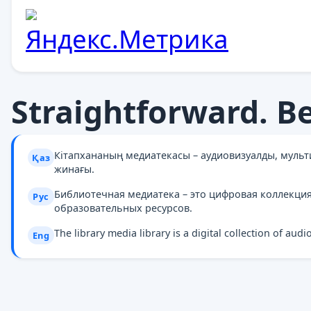
Straightforward. B
Кітапхананың медиатекасы – аудиовизуалды, муль
Қаз
жинағы.
Библиотечная медиатека – это цифровая коллекци
Рус
образовательных ресурсов.
The library media library is a digital collection of au
Eng